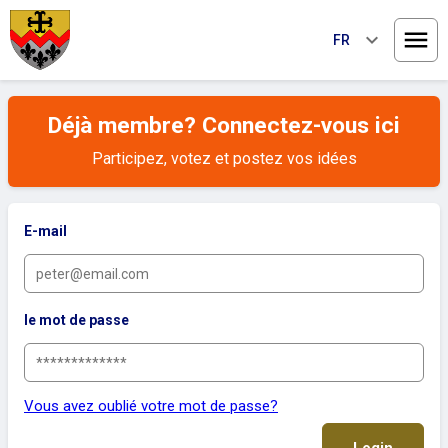
keyboard_arrow_down
FR
Ouvri
Déjà membre? Connectez-vous ici
Participez, votez et postez vos idées
E-mail
le mot de passe
Vous avez oublié votre mot de passe?
Login