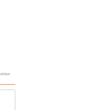
publique