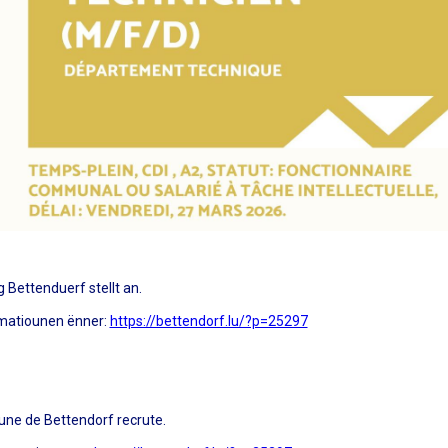
Bettenduerf stellt an.
rmatiounen ënner:
https://bettendorf.lu/?p=25297
ne de Bettendorf recrute.