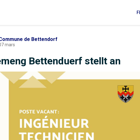
F
Commune de Bettendorf
07 mars
meng Bettenduerf stellt an